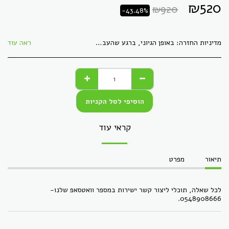
₪
520
₪
920
-43.48%
מדיניות החזרה:
באופן הגיוני, ברגע שהעברנו לך חומר דיגיטלי, לא ניתן &quot;להחזיר&quot; אותו, כמו קבצים. כל מוצר אחר, ניתן להחזירו באריזתו המקורית, ללא פגמים, תוך 30 ימי עסקים. הזיכוי יתקבל בעת הגעת המוצר חזרה בשלמותו.
ראה עוד
הוסיפי לסל הקניות
קראי עוד
תיאור
מפרט
לכל שאלה, תוכלי ליצור קשר ישירות במספר וואטסאפ שלנו-
0548908666.