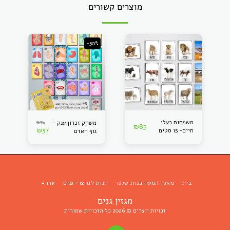
מוצרים קשורים
-50%
משפחות בעלי
74
₪
משחק זכרון ענק -
₪
85
₪
37
חיים- 15 סטים
גוף האדם
מנויילנים
בית
מאגר המעודכנות שלנו
חנות למוצרי גנים
עוד
מגזין גנים
זכויות יוצרים © 2026 כל הזכויות שמורות