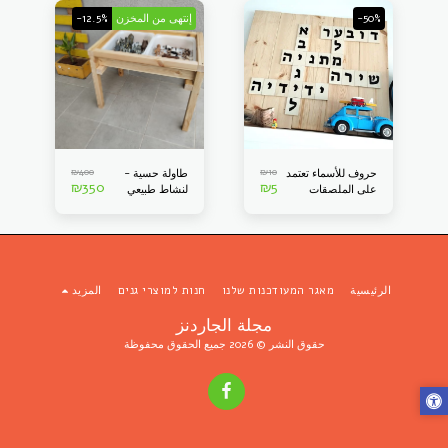
-50%
إنتهى من المخزن
-12.5%
₪
400
₪
10
حروف للأسماء تعتمد
طاولة حسية -
₪
350
₪
5
على الملصقات
لنشاط طبيعي
والخشب
متنوع
الرئيسية
מאגר המעודכנות שלנו
חנות למוצרי גנים
المزيد
مجلة الجاردنز
حقوق النشر © 2026 جميع الحقوق محفوظة