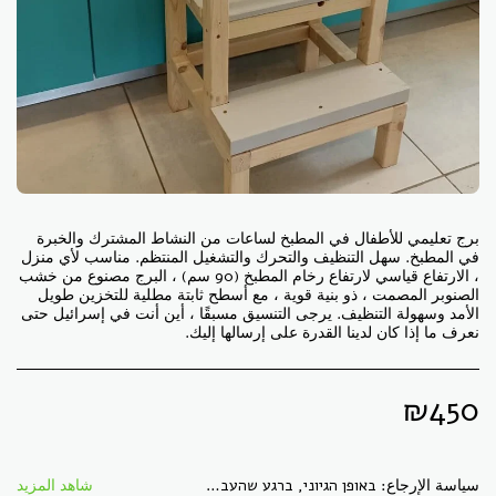
برج تعليمي للأطفال في المطبخ لساعات من النشاط المشترك والخبرة
في المطبخ. سهل التنظيف والتحرك والتشغيل المنتظم. مناسب لأي منزل
، الارتفاع قياسي لارتفاع رخام المطبخ (90 سم) ، البرج مصنوع من خشب
الصنوبر المصمت ، ذو بنية قوية ، مع أسطح ثابتة مطلية للتخزين طويل
الأمد وسهولة التنظيف. يرجى التنسيق مسبقًا ، أين أنت في إسرائيل حتى
نعرف ما إذا كان لدينا القدرة على إرسالها إليك.
₪
450
سياسة الإرجاع:
באופן הגיוני, ברגע שהעברנו לך חומר דיגיטלי, לא ניתן "להחזיר" אותו, כמו קבצים. כל מוצר אחר, ניתן להחזירו באריזתו המקורית, ללא פגמים, תוך 30 ימי עסקים. הזיכוי יתקבל בעת הגעת המוצר חזרה בשלמותו.
شاهد المزيد