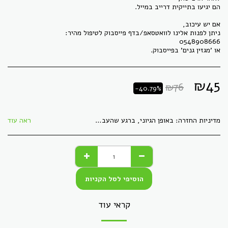
או 'מגזין גנים' בפייסבוק.
₪
45
₪
76
-40.79%
מדיניות החזרה:
באופן הגיוני, ברגע שהעברנו לך חומר דיגיטלי, לא ניתן &quot;להחזיר&quot; אותו, כמו קבצים. כל מוצר אחר, ניתן להחזירו באריזתו המקורית, ללא פגמים, תוך 30 ימי עסקים. הזיכוי יתקבל בעת הגעת המוצר חזרה בשלמותו.
ראה עוד
הוסיפי לסל הקניות
קראי עוד