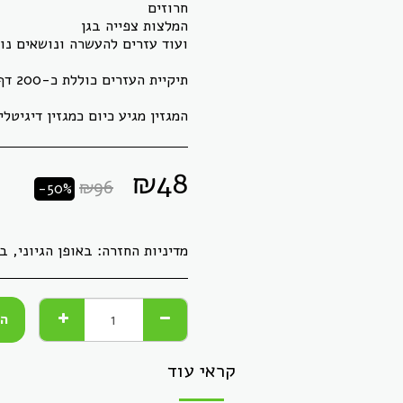
המגזין מגיע כיום כמגזין דיגיטל
₪
48
₪
96
-50%
מדיניות החזרה:
באופן הגיוני, ברגע שהעברנו לך חומר דיגיטלי, לא ניתן &quot;להחזיר&quot; אותו, כמו קבצים. כל מוצר אחר, 
הו
קראי עוד