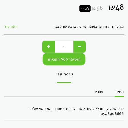
₪
48
₪
96
-50%
מדיניות החזרה:
באופן הגיוני, ברגע שהעברנו לך חומר דיגיטלי, לא ניתן &quot;להחזיר&quot; אותו, כמו קבצים. כל מוצר אחר, ניתן להחזירו באריזתו המקורית, ללא פגמים, תוך 30 ימי עסקים. הזיכוי יתקבל בעת הגעת המוצר חזרה בשלמותו.
ראה עוד
הוסיפי לסל הקניות
קראי עוד
תיאור
מפרט
לכל שאלה, תוכלי ליצור קשר ישירות במספר וואטסאפ שלנו-
0548908666.