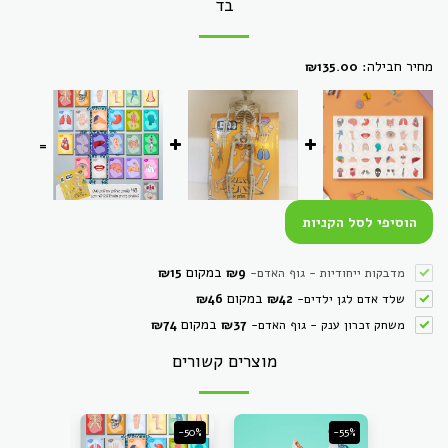
בד
מחיר חבילה:
₪
135.00
=
הוסיפי לסל הקניות
במקום
מדבקות ייחודיות - גוף האדם
-
9
₪
15
₪
במקום
שלד אדם לגן ילדים
-
42
₪
46
₪
במקום
משחק זכרון ענק - גוף האדם
-
37
₪
74
₪
מוצרים קשורים
-55%
-50%
אזל מהמלא