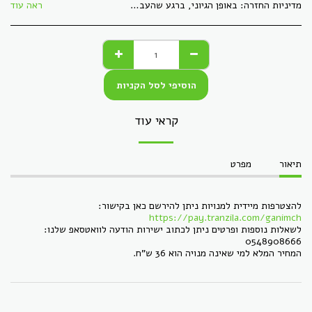
מדיניות החזרה:
באופן הגיוני, ברגע שהעברנו לך חומר דיגיטלי, לא ניתן &quot;להחזיר&quot; אותו, כמו קבצים. כל מוצר אחר, ניתן להחזירו באריזתו המקורית, ללא פגמים, תוך 30 ימי עסקים. הזיכוי יתקבל בעת הגעת המוצר חזרה בשלמותו.
ראה עוד
הוסיפי לסל הקניות
קראי עוד
תיאור
מפרט
להצטרפות מיידית למנויות ניתן להירשם כאן בקישור:
https://pay.tranzila.com/ganimch
לשאלות נוספות ופרטים ניתן לכתוב ישירות הודעה לוואטסאפ שלנו:
0548908666
המחיר המלא למי שאינה מנויה הוא 36 ש"ח.