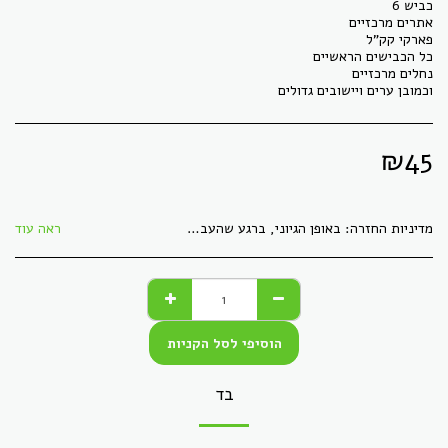
וכמובן ערים ויישובים גדולים
₪
45
מדיניות החזרה:
באופן הגיוני, ברגע שהעברנו לך חומר דיגיטלי, לא ניתן &quot;להחזיר&quot; אותו, כמו קבצים. כל מוצר אחר, ניתן להחזירו באריזתו המקורית, ללא פגמים, תוך 30 ימי עסקים. הזיכוי יתקבל בעת הגעת המוצר חזרה בשלמותו.
ראה עוד
הוסיפי לסל הקניות
בד