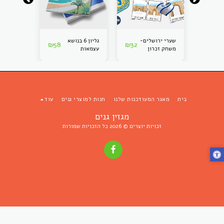
שערי ירושלים-
גליון 6 בנושא
ערכה לגן
₪
58
₪
32
₪
220
משחק זכרון
עצמאות
בנושא
מנויילן
עצמאות
בית
מאגר המעודכנות שלנו
חנות למוצרי גנים
עוד
מגזין גנים
זכויות יוצרים © 2026 כל הזכויות שמורות