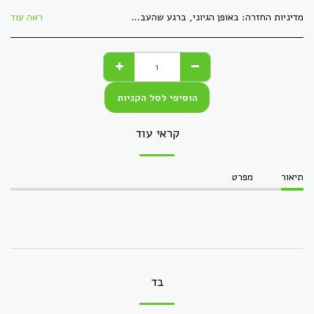
מדיניות החזרה:
באופן הגיוני, ברגע שהעברנו לך חומר דיגיטלי, לא ניתן &quot;להחזיר&quot; אותו, כמו קבצים. כל מוצר אחר, ניתן להחזירו באריזתו המקורית, ללא פגמים, תוך 30 ימי עסקים. הזיכוי יתקבל בעת הגעת המוצר חזרה בשלמותו.
ראה עוד
הוסיפי לסל הקניות
קראי עוד
תיאור
מפרט
בד